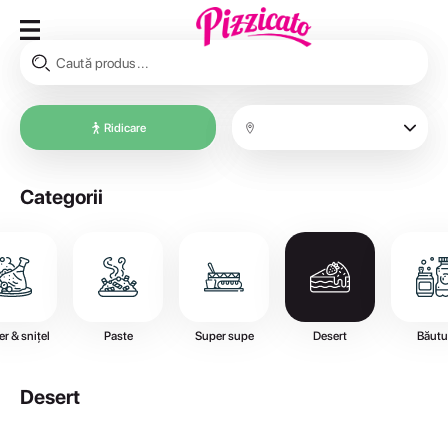
Ridicare
Categorii
r & snițel
Paste
Super supe
Desert
Băutu
Desert